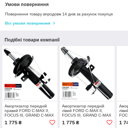
Умови повернення
Повернення товару впродовж 14 днів за рахунок покупця
Всі умови повернення
Подібні товари компанії
Амортизатор передній
Амортизатор передній
Амор
правий FORD C-MAX II,
лівий FORD C-MAX II,
ліви
FOCUS III, GRAND C-MAX
FOCUS III, GRAND C-MAX
FOC
1.0-Electric 07.10-
1.0-Electric 07.10-
1.0-E
1 775
1 775
1 7
₴
₴
газомасляний
газомасляний
газо