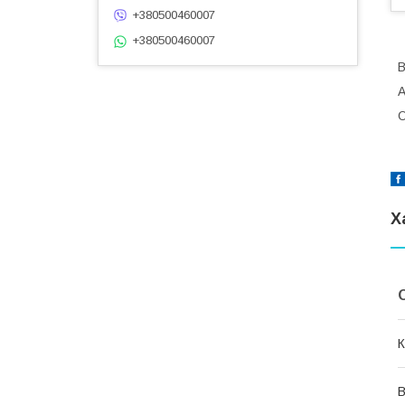
+380500460007
+380500460007
А
О
Х
К
В