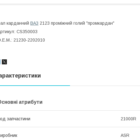
Вал карданний
ВАЗ
2123 проміжний голий "промкардан"
ртикул: CS350003
.Е.М.: 21230-2202010
арактеристики
Основні атрибути
од запчастини
21000R
иробник
ASR