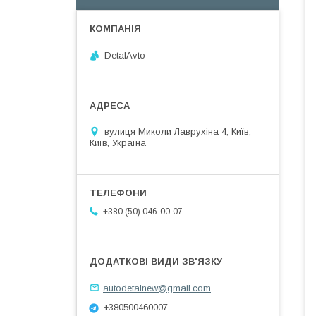
DetalAvto
вулиця Миколи Лаврухіна 4, Київ,
Київ, Україна
+380 (50) 046-00-07
autodetalnew@gmail.com
+380500460007